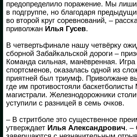
предопределило поражение. Мы лиши
в подгруппе, но благодаря предыду
во второй круг соревнований, – расск
приволжан
Илья Гусев
.
В четвертьфинале нашу четвёрку ожи
сборной Забайкальской дороги – приз
Команда сильная, манёвренная. Игра 
спортсменов, оказалась одной из сло
приятней был триумф. Приволжане в
где им противостояли баскетболисты
магистрали. Железнодорожники столи
уступили с разницей в семь очков.
– В стритболе это существенное преи
утверждает
Илья Александрович
. –
завершаются с незначительным отры