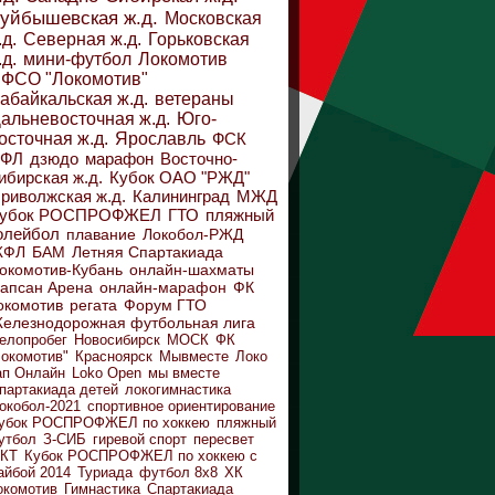
уйбышевская ж.д.
Московская
.д.
Северная ж.д.
Горьковская
.д.
мини-футбол
Локомотив
ФСО "Локомотив"
абайкальская ж.д.
ветераны
альневосточная ж.д.
Юго-
осточная ж.д.
Ярославль
ФСК
ДФЛ
дзюдо
марафон
Восточно-
ибирская ж.д.
Кубок ОАО "РЖД"
риволжская ж.д.
Калининград
МЖД
убок РОСПРОФЖЕЛ
ГТО
пляжный
олейбол
плавание
Локобол-РЖД
ЖФЛ
БАМ
Летняя Спартакиада
окомотив-Кубань
онлайн-шахматы
апсан Арена
онлайн-марафон
ФК
окомотив
регата
Форум ГТО
елезнодорожная футбольная лига
елопробег
Новосибирск
МОСК
ФК
Локомотив"
Красноярск
Мывместе
Локо
ап Онлайн
Loko Open
мы вместе
партакиада детей
локогимнастика
окобол-2021
спортивное ориентирование
убок РОСПРОФЖЕЛ по хоккею
пляжный
утбол
З-СИБ
гиревой спорт
пересвет
КТ
Кубок РОСПРОФЖЕЛ по хоккею с
айбой 2014
Туриада
футбол 8х8
ХК
окомотив
Гимнастика
Спартакиада