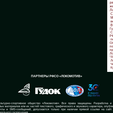
р
ж
Л
С
М
в
В
Гу
С
Р
п
О
по
п
Л
"Л
Л
Ч
К
ПАРТНЕРЫ РФСО «ЛОКОМОТИВ»
льтурно-спортивное общество «Локомотив». Все права защищены. Разработка и
ых материалов или их частей текстового, графического и звукового характера, опубл
очты и SMS-сообщений, допускается только при наличии прямой ссылки на сайт.
иального разрешения.