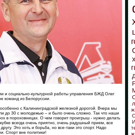
г
г
ии и социально-культурной работы управления БЖД Олег
С
ре команд из Белоруссии.
л
, особенно с Калининградской железной дорогой. Вчера мы
ж
ли до 30 с молодежью – и было очень сложно. Так что наши
О
ох в пороховницах. О чем говорит проигрыш - нужно делать
И
кубке всегда очень приятно, очень радушный прием, все
ругу. Это хоть и борьба, но все-таки это спорт. Надо
т
и. Спорт вне политики!
ж