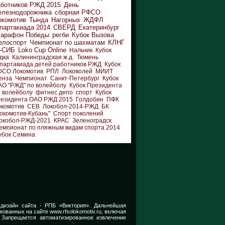
аботников РЖД 2015
День
елезнодорожника
сборная РФСО
окомотив
Тында
Нагорных
ЖДФЛ
партакиада 2014
СВЕРД
Екатеринбург
арафон Победы
регби
Кубок Вызова
елоспорт
Чемпионат по шахматам
КЛНГ
-СИБ
Loko Cup Online
Нальчик
Кубок
дка
Калининградская ж.д.
Тюмень
партакиада детей работников РЖД
Кубок
ФСО Локомотив
РПЛ
Локоволей
МИИТ
енза
Чемпионат
Санкт-Петербург
Кубок
АО "РЖД" по волейболу
Кубок Президента
 волейболу
фитнес депо
спорт
Кубок
резидента ОАО РЖД 2015
Голдобин
ПФК
окомотив
СЕВ
Локобол-2014-РЖД
БК
окомотив-Кубань"
Спорт поколений
окобол-РЖД-2021
КРАС
Зеленоградск
емпионат по пляжным видам спорта 2014
убок Семина
 дизайн сайта -
РПБ «Виктория».
Дальнейшая
икованных на сайте
www.rfsolokomotiv.ru,
включая
 Запрещается автоматизированное извлечение