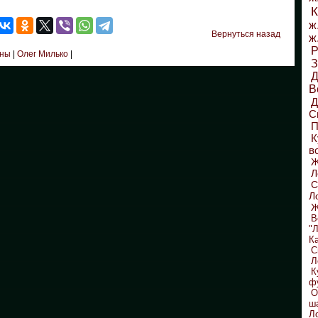
К
ж
Вернуться назад
ж
Р
аны
|
Олег Милько
|
З
Д
В
С
П
К
в
Л
С
Л
Ж
В
"
К
С
Л
К
ф
О
ш
Л