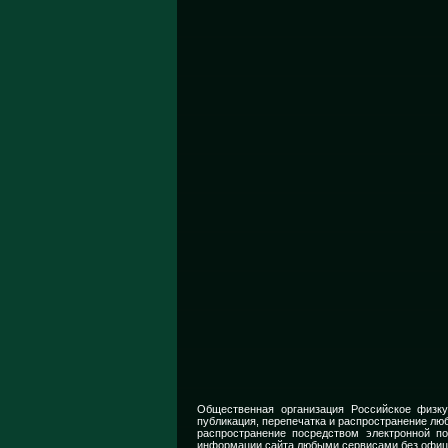
Общественная организация Российское физку
публикация, перепечатка и распространение люб
распространение посредством электронной п
информации сайта любыми сервисами без офиц