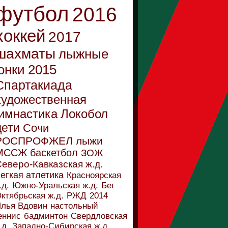
футбол
2016
хоккей
2017
шахматы
лыжные
онки
2015
Спартакиада
художественная
имнастика
Локобол
дети
Сочи
РОСПРОФЖЕЛ
лыжи
МССЖ
баскетбол
ЗОЖ
еверо-Кавказская ж.д.
егкая атлетика
Красноярская
.д.
Южно-Уральская ж.д.
Бег
ктябрьская ж.д.
РЖД
2014
лья Вдовин
настольный
еннис
бадминтон
Свердловская
.д.
Западно-Сибирская ж.д.