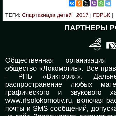
ТЕГИ:
Спартакиада детей
|
2017
|
ГОРЬК
|
ПАРТНЕРЫ Р
Общественная организация Р
общество «Локомотив». Все прав
-
РПБ «Виктория».
Дальней
распространение любых мате
графического и звукового х
www.rfsolokomotiv.ru,
включая рас
почты и SMS-сообщений, допуска