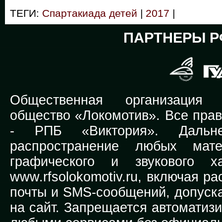
ТЕГИ:
Спартакиада детей
|
2017
|
ПАРТНЕРЫ Р
Общественная организация Р
общество «Локомотив». Все прав
-
РПБ «Виктория».
Дальней
распространение любых мате
графического и звукового х
www.rfsolokomotiv.ru,
включая рас
почты и SMS-сообщений, допуска
на сайт. Запрещается автоматиз