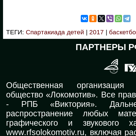
ТЕГИ:
Спартакиада детей
|
2017
|
баскетб
ПАРТНЕРЫ Р
Общественная организация Р
общество «Локомотив». Все прав
-
РПБ «Виктория».
Дальней
распространение любых мате
графического и звукового х
www.rfsolokomotiv.ru,
включая рас