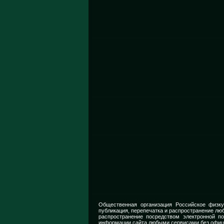
Общественная организация Российское физку
публикация, перепечатка и распространение люб
распространение посредством электронной п
информации сайта любыми сервисами без офиц