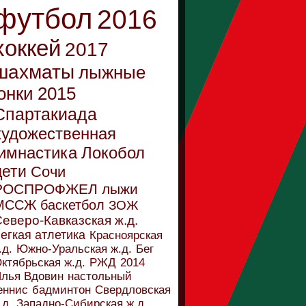
футбол
2016
хоккей
2017
шахматы
лыжные
онки
2015
Спартакиада
художественная
имнастика
Локобол
дети
Сочи
РОСПРОФЖЕЛ
лыжи
МССЖ
баскетбол
ЗОЖ
еверо-Кавказская ж.д.
егкая атлетика
Красноярская
.д.
Южно-Уральская ж.д.
Бег
ктябрьская ж.д.
РЖД
2014
лья Вдовин
настольный
еннис
бадминтон
Свердловская
.д.
Западно-Сибирская ж.д.