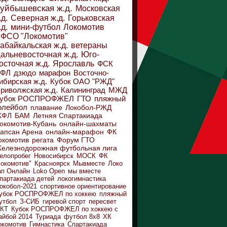
уйбышевская ж.д.
Московская
.д.
Северная ж.д.
Горьковская
.д.
мини-футбол
Локомотив
ФСО "Локомотив"
абайкальская ж.д.
ветераны
альневосточная ж.д.
Юго-
осточная ж.д.
Ярославль
ФСК
ДФЛ
дзюдо
марафон
Восточно-
ибирская ж.д.
Кубок ОАО "РЖД"
риволжская ж.д.
Калининград
МЖД
убок РОСПРОФЖЕЛ
ГТО
пляжный
олейбол
плавание
Локобол-РЖД
ЖФЛ
БАМ
Летняя Спартакиада
окомотив-Кубань
онлайн-шахматы
апсан Арена
онлайн-марафон
ФК
окомотив
регата
Форум ГТО
елезнодорожная футбольная лига
елопробег
Новосибирск
МОСК
ФК
Локомотив"
Красноярск
Мывместе
Локо
ап Онлайн
Loko Open
мы вместе
партакиада детей
локогимнастика
окобол-2021
спортивное ориентирование
убок РОСПРОФЖЕЛ по хоккею
пляжный
утбол
З-СИБ
гиревой спорт
пересвет
КТ
Кубок РОСПРОФЖЕЛ по хоккею с
айбой 2014
Туриада
футбол 8х8
ХК
окомотив
Гимнастика
Спартакиада