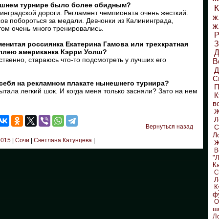
нешнем турнире было более обидным?
К
нинградской дороги. Регламент чемпионата очень жесткий:
ж
ов побороться за медали. Девчонки из Калининграда,
ж
том очень много тренировались.
Р
З
менитая россиянка Екатерина Гамова или трехкратная
оллею американка Кэрри Уолш?
Д
твенно, стараюсь что-то подсмотреть у лучших его
В
С
е себя на рекламном плакате нынешнего турнира?
П
пытала легкий шок. И когда меня только засняли? Зато на нем
К
в
Л
Вернуться назад
С
Л
2015
|
Сочи
|
Светлана Катунцева
|
Ж
В
"
К
С
Л
К
ф
О
ш
Л