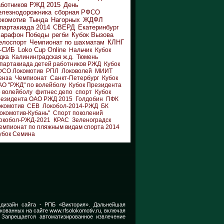
аботников РЖД 2015
День
елезнодорожника
сборная РФСО
окомотив
Тында
Нагорных
ЖДФЛ
партакиада 2014
СВЕРД
Екатеринбург
арафон Победы
регби
Кубок Вызова
елоспорт
Чемпионат по шахматам
КЛНГ
-СИБ
Loko Cup Online
Нальчик
Кубок
дка
Калининградская ж.д.
Тюмень
партакиада детей работников РЖД
Кубок
ФСО Локомотив
РПЛ
Локоволей
МИИТ
енза
Чемпионат
Санкт-Петербург
Кубок
АО "РЖД" по волейболу
Кубок Президента
 волейболу
фитнес депо
спорт
Кубок
резидента ОАО РЖД 2015
Голдобин
ПФК
окомотив
СЕВ
Локобол-2014-РЖД
БК
окомотив-Кубань"
Спорт поколений
окобол-РЖД-2021
КРАС
Зеленоградск
емпионат по пляжным видам спорта 2014
убок Семина
 дизайн сайта -
РПБ «Виктория».
Дальнейшая
икованных на сайте
www.rfsolokomotiv.ru,
включая
 Запрещается автоматизированное извлечение