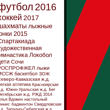
футбол
2016
хоккей
2017
шахматы
лыжные
онки
2015
Спартакиада
художественная
имнастика
Локобол
дети
Сочи
РОСПРОФЖЕЛ
лыжи
МССЖ
баскетбол
ЗОЖ
еверо-Кавказская ж.д.
егкая атлетика
Красноярская
.д.
Южно-Уральская ж.д.
Бег
ктябрьская ж.д.
РЖД
2014
лья Вдовин
настольный
еннис
бадминтон
Свердловская
.д.
Западно-Сибирская ж.д.