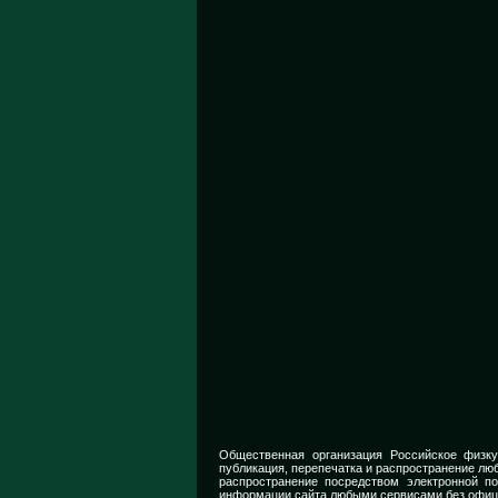
Общественная организация Российское физку
публикация, перепечатка и распространение люб
распространение посредством электронной п
информации сайта любыми сервисами без офиц