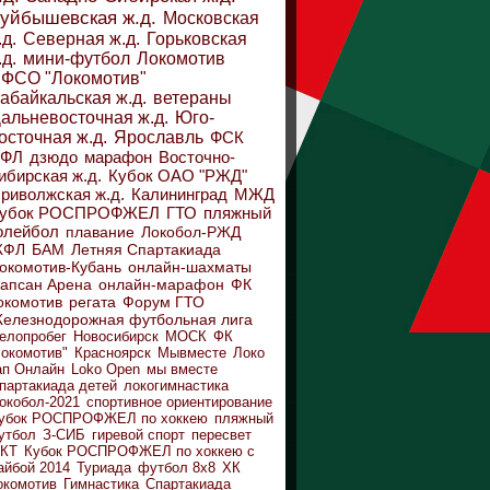
уйбышевская ж.д.
Московская
.д.
Северная ж.д.
Горьковская
.д.
мини-футбол
Локомотив
ФСО "Локомотив"
абайкальская ж.д.
ветераны
альневосточная ж.д.
Юго-
осточная ж.д.
Ярославль
ФСК
ДФЛ
дзюдо
марафон
Восточно-
ибирская ж.д.
Кубок ОАО "РЖД"
риволжская ж.д.
Калининград
МЖД
убок РОСПРОФЖЕЛ
ГТО
пляжный
олейбол
плавание
Локобол-РЖД
ЖФЛ
БАМ
Летняя Спартакиада
окомотив-Кубань
онлайн-шахматы
апсан Арена
онлайн-марафон
ФК
окомотив
регата
Форум ГТО
елезнодорожная футбольная лига
елопробег
Новосибирск
МОСК
ФК
Локомотив"
Красноярск
Мывместе
Локо
ап Онлайн
Loko Open
мы вместе
партакиада детей
локогимнастика
окобол-2021
спортивное ориентирование
убок РОСПРОФЖЕЛ по хоккею
пляжный
утбол
З-СИБ
гиревой спорт
пересвет
КТ
Кубок РОСПРОФЖЕЛ по хоккею с
айбой 2014
Туриада
футбол 8х8
ХК
окомотив
Гимнастика
Спартакиада