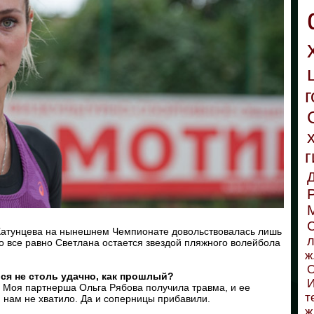
г
г
С
атунцева на нынешнем Чемпионате довольствовалась лишь
л
о все равно Светлана остается звездой пляжного волейбола
ж
О
ся не столь удачно, как прошлый?
И
. Моя партнерша Ольга Рябова получила травма, и ее
т
 нам не хватило. Да и соперницы прибавили.
ж