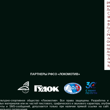
р
ж
Л
С
М
в
В
Гу
С
Р
п
О
по
п
Л
"Л
Л
Ч
К
ПАРТНЕРЫ РФСО «ЛОКОМОТИВ»
льтурно-спортивное общество «Локомотив». Все права защищены. Разработка и
ых материалов или их частей текстового, графического и звукового характера, опубл
очты и SMS-сообщений, допускается только при наличии прямой ссылки на сайт.
иального разрешения.