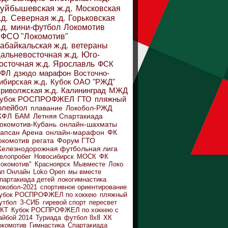
уйбышевская ж.д.
Московская
.д.
Северная ж.д.
Горьковская
.д.
мини-футбол
Локомотив
ФСО "Локомотив"
абайкальская ж.д.
ветераны
альневосточная ж.д.
Юго-
осточная ж.д.
Ярославль
ФСК
ДФЛ
дзюдо
марафон
Восточно-
ибирская ж.д.
Кубок ОАО "РЖД"
риволжская ж.д.
Калининград
МЖД
убок РОСПРОФЖЕЛ
ГТО
пляжный
олейбол
плавание
Локобол-РЖД
ЖФЛ
БАМ
Летняя Спартакиада
окомотив-Кубань
онлайн-шахматы
апсан Арена
онлайн-марафон
ФК
окомотив
регата
Форум ГТО
елезнодорожная футбольная лига
елопробег
Новосибирск
МОСК
ФК
Локомотив"
Красноярск
Мывместе
Локо
ап Онлайн
Loko Open
мы вместе
партакиада детей
локогимнастика
окобол-2021
спортивное ориентирование
убок РОСПРОФЖЕЛ по хоккею
пляжный
утбол
З-СИБ
гиревой спорт
пересвет
КТ
Кубок РОСПРОФЖЕЛ по хоккею с
айбой 2014
Туриада
футбол 8х8
ХК
окомотив
Гимнастика
Спартакиада