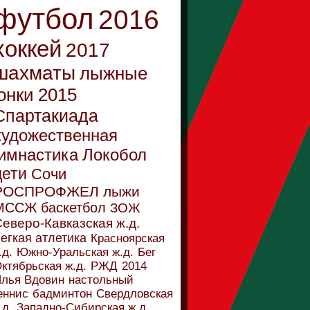
футбол
2016
хоккей
2017
шахматы
лыжные
онки
2015
Спартакиада
художественная
имнастика
Локобол
дети
Сочи
РОСПРОФЖЕЛ
лыжи
МССЖ
баскетбол
ЗОЖ
еверо-Кавказская ж.д.
егкая атлетика
Красноярская
.д.
Южно-Уральская ж.д.
Бег
ктябрьская ж.д.
РЖД
2014
лья Вдовин
настольный
еннис
бадминтон
Свердловская
.д.
Западно-Сибирская ж.д.