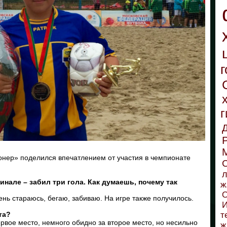
г
г
нер» поделился впечатлением от участия в чемпионате
С
л
инале – забил три гола. Как думаешь, почему так
ж
О
чень стараюсь, бегаю, забиваю. На игре также получилось.
И
ста?
т
рвое место, немного обидно за второе место, но несильно
ж