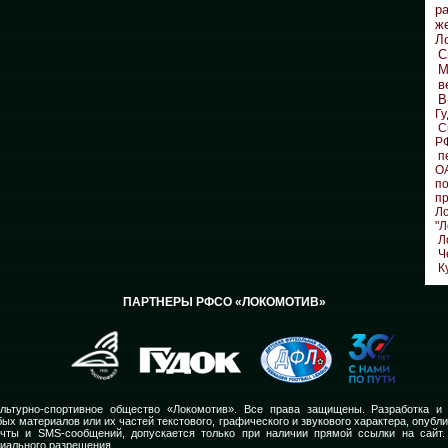
р
ж
Л
С
М
в
В
Гу
С
Р
п
О
по
п
Л
"Л
Л
Ч
К
ПАРТНЕРЫ РФСО «ЛОКОМОТИВ»
льтурно-спортивное общество «Локомотив». Все права защищены. Разработка и
ых материалов или их частей текстового, графического и звукового характера, опубл
очты и SMS-сообщений, допускается только при наличии прямой ссылки на сайт.
иального разрешения.