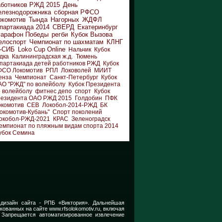
аботников РЖД 2015
День
елезнодорожника
сборная РФСО
окомотив
Тында
Нагорных
ЖДФЛ
партакиада 2014
СВЕРД
Екатеринбург
арафон Победы
регби
Кубок Вызова
елоспорт
Чемпионат по шахматам
КЛНГ
-СИБ
Loko Cup Online
Нальчик
Кубок
дка
Калининградская ж.д.
Тюмень
партакиада детей работников РЖД
Кубок
ФСО Локомотив
РПЛ
Локоволей
МИИТ
енза
Чемпионат
Санкт-Петербург
Кубок
АО "РЖД" по волейболу
Кубок Президента
 волейболу
фитнес депо
спорт
Кубок
резидента ОАО РЖД 2015
Голдобин
ПФК
окомотив
СЕВ
Локобол-2014-РЖД
БК
окомотив-Кубань"
Спорт поколений
окобол-РЖД-2021
КРАС
Зеленоградск
емпионат по пляжным видам спорта 2014
убок Семина
 дизайн сайта -
РПБ «Виктория».
Дальнейшая
икованных на сайте
www.rfsolokomotiv.ru,
включая
 Запрещается автоматизированное извлечение