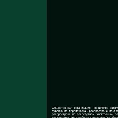
Общественная организация Российское физку
публикация, перепечатка и распространение люб
распространение посредством электронной п
информации сайта любыми сервисами без офиц