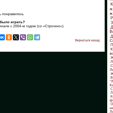
К
ж
ж
нь понравилось.
Р
о было играть?
З
инале с 2004-м годом (со «Строгино»).
Д
В
С
Вернуться назад
П
К
в
Л
С
Л
Ж
В
"
К
С
Л
К
ф
О
ш
Л