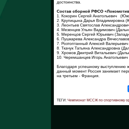
достоинства.
Состав сборной РФСО «Локомотив
1. Кокорин Сергей Анатольевич (Южн
2. Крупицына Дарья Владимировна (
3. Леонтьев Святослав Александрович
4. Мезенцев Ульян Вадимович (Дальн
5. Меренцов Сергей Юрьевич (Западн
6. Пушкарева Александра Вячеславов
7. Розтоптанный Алексей Валерьевич 
8. Ткачук Татьяна Александровна (Да
9. Хромов Дмитрий Витальевич (Дальн
10. Черемшанцев Игорь Анатольевич 
Благодаря успешному выступлению ж
данный момент Россия занимает перв
на третьем - Франция.
ТЕГИ:
Чемпионат МССЖ по спортивному о