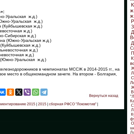
К
ж
»:
ж
о-Уральская ж.д.)
Южно-Уральская ж.д.)
Р
 (Куйбышевская ж.д.)
З
евосточная ж.д.)
Д
о-Сибирская ж.д.)
В
на (Южно-Уральская ж.д.)
(Куйбышевская ж.д.)
С
льневосточная ж.д.)
П
евосточная ж.д.)
К
(Южно-Уральская ж.д.)
в
елезнодорожников в чемпионатах МССЖ в 2014-2015 гг., на
Л
ое место в общекомандном зачете. На втором - Болгария,
С
Л
Ж
В
Вернуться назад
"
К
риентированию 2015
|
2015
|
сборная РФСО "Локомотив"
|
С
Л
К
ф
О
ш
Л