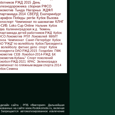
аботников РЖД 2015
День
елезнодорожника
сборная РФСО
окомотив
Тында
Нагорных
ЖДФЛ
партакиада 2014
СВЕРД
Екатеринбург
арафон Победы
регби
Кубок Вызова
елоспорт
Чемпионат по шахматам
КЛНГ
-СИБ
Loko Cup Online
Нальчик
Кубок
дка
Калининградская ж.д.
Тюмень
партакиада детей работников РЖД
Кубок
ФСО Локомотив
РПЛ
Локоволей
МИИТ
енза
Чемпионат
Санкт-Петербург
Кубок
АО "РЖД" по волейболу
Кубок Президента
 волейболу
фитнес депо
спорт
Кубок
резидента ОАО РЖД 2015
Голдобин
ПФК
окомотив
СЕВ
Локобол-2014-РЖД
БК
окомотив-Кубань"
Спорт поколений
окобол-РЖД-2021
КРАС
Зеленоградск
емпионат по пляжным видам спорта 2014
убок Семина
 дизайн сайта -
РПБ «Виктория».
Дальнейшая
икованных на сайте
www.rfsolokomotiv.ru,
включая
 Запрещается автоматизированное извлечение