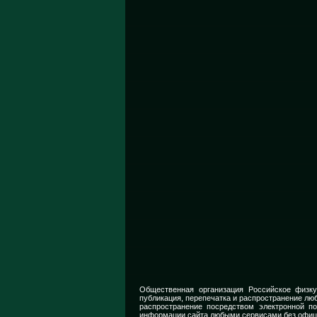
Общественная организация Российское физку
публикация, перепечатка и распространение люб
распространение посредством электронной п
информации сайта любыми сервисами без офиц