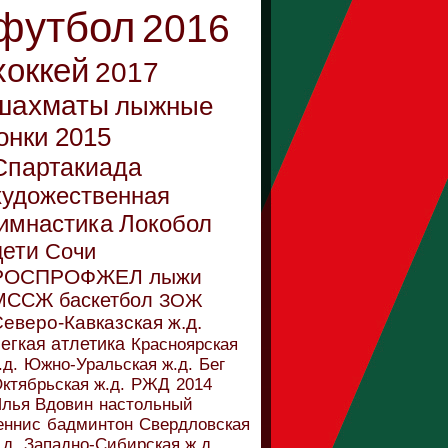
футбол
2016
хоккей
2017
шахматы
лыжные
онки
2015
Спартакиада
художественная
имнастика
Локобол
дети
Сочи
РОСПРОФЖЕЛ
лыжи
МССЖ
баскетбол
ЗОЖ
еверо-Кавказская ж.д.
егкая атлетика
Красноярская
.д.
Южно-Уральская ж.д.
Бег
ктябрьская ж.д.
РЖД
2014
лья Вдовин
настольный
еннис
бадминтон
Свердловская
.д.
Западно-Сибирская ж.д.