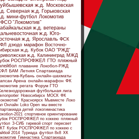
уйбышевская ж.д.
Московская
.д.
Северная ж.д.
Горьковская
.д.
мини-футбол
Локомотив
ФСО "Локомотив"
абайкальская ж.д.
ветераны
альневосточная ж.д.
Юго-
осточная ж.д.
Ярославль
ФСК
ДФЛ
дзюдо
марафон
Восточно-
ибирская ж.д.
Кубок ОАО "РЖД"
риволжская ж.д.
Калининград
МЖД
убок РОСПРОФЖЕЛ
ГТО
пляжный
олейбол
плавание
Локобол-РЖД
ЖФЛ
БАМ
Летняя Спартакиада
окомотив-Кубань
онлайн-шахматы
апсан Арена
онлайн-марафон
ФК
окомотив
регата
Форум ГТО
елезнодорожная футбольная лига
елопробег
Новосибирск
МОСК
ФК
Локомотив"
Красноярск
Мывместе
Локо
ап Онлайн
Loko Open
мы вместе
партакиада детей
локогимнастика
окобол-2021
спортивное ориентирование
убок РОСПРОФЖЕЛ по хоккею
пляжный
утбол
З-СИБ
гиревой спорт
пересвет
КТ
Кубок РОСПРОФЖЕЛ по хоккею с
айбой 2014
Туриада
футбол 8х8
ХК
окомотив
Гимнастика
Спартакиада