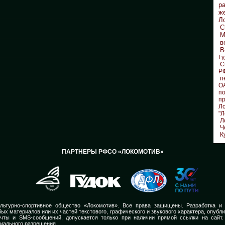
р
ж
Л
С
М
в
В
Гу
С
Р
п
О
по
п
Л
"Л
Л
Ч
К
ПАРТНЕРЫ РФСО «ЛОКОМОТИВ»
льтурно-спортивное общество «Локомотив». Все права защищены. Разработка и
ых материалов или их частей текстового, графического и звукового характера, опубл
очты и SMS-сообщений, допускается только при наличии прямой ссылки на сайт.
иального разрешения.