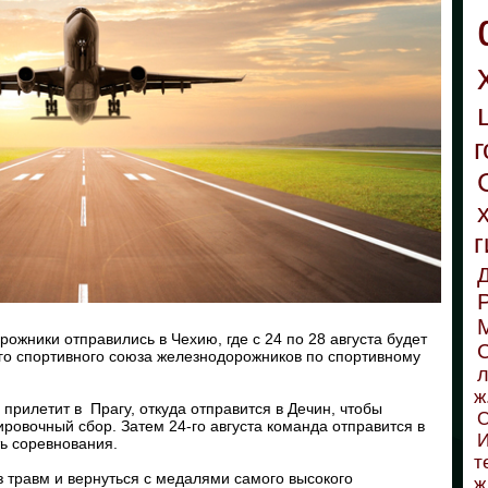
г
г
жники отправились в Чехию, где с 24 по 28 августа будет
С
о спортивного союза железнодорожников по спортивному
л
ж
рилетит в Прагу, откуда отправится в Дечин, чтобы
О
ровочный сбор. Затем 24-го августа команда отправится в
И
ить соревнования.
т
травм и вернуться с медалями самого высокого
ж