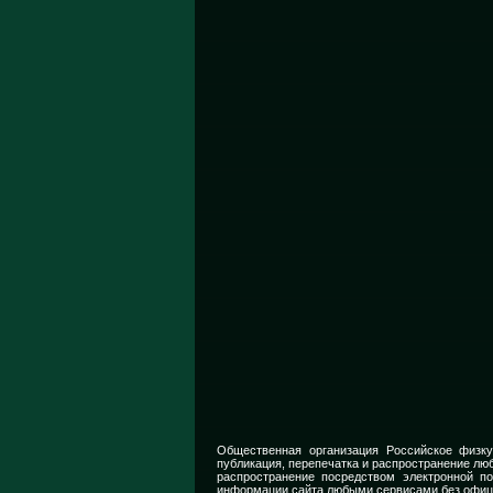
Общественная организация Российское физку
публикация, перепечатка и распространение люб
распространение посредством электронной п
информации сайта любыми сервисами без офиц