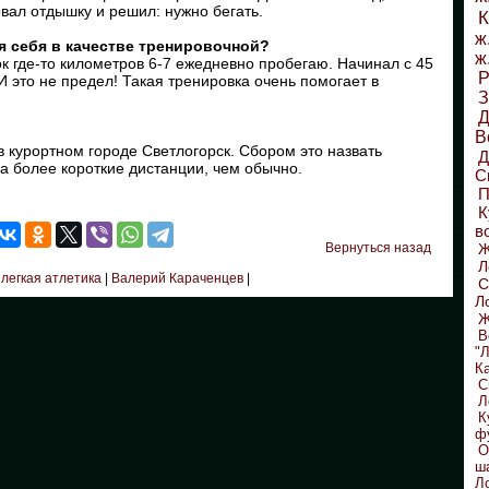
вал отдышку и решил: нужно бегать.
К
ж
я себя в качестве тренировочной?
ж
ок где-то километров 6-7 ежедневно пробегаю. Начинал с 45
Р
И это не предел! Такая тренировка очень помогает в
З
Д
В
 курортном городе Светлогорск. Сбором это назвать
на более короткие дистанции, чем обычно.
С
П
К
в
Вернуться назад
Л
легкая атлетика
|
Валерий Караченцев
|
С
Л
Ж
В
"
К
С
Л
К
ф
О
ш
Л