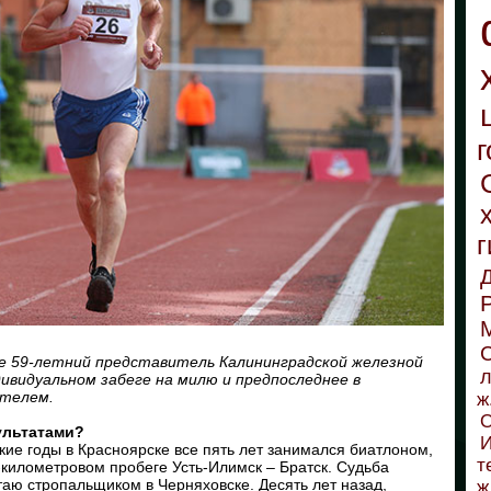
г
г
С
ке 59-летний представитель Калининградской железной
л
дивидуальном забеге на милю и предпоследнее в
ителем.
ж
О
ультатами?
И
ские годы в Красноярске все пять лет занимался биатлоном,
т
километровом пробеге Усть-Илимск – Братск. Судьба
таю стропальщиком в Черняховске. Десять лет назад,
ж