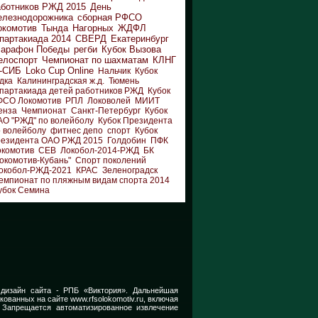
аботников РЖД 2015
День
елезнодорожника
сборная РФСО
окомотив
Тында
Нагорных
ЖДФЛ
партакиада 2014
СВЕРД
Екатеринбург
арафон Победы
регби
Кубок Вызова
елоспорт
Чемпионат по шахматам
КЛНГ
-СИБ
Loko Cup Online
Нальчик
Кубок
дка
Калининградская ж.д.
Тюмень
партакиада детей работников РЖД
Кубок
ФСО Локомотив
РПЛ
Локоволей
МИИТ
енза
Чемпионат
Санкт-Петербург
Кубок
АО "РЖД" по волейболу
Кубок Президента
 волейболу
фитнес депо
спорт
Кубок
резидента ОАО РЖД 2015
Голдобин
ПФК
окомотив
СЕВ
Локобол-2014-РЖД
БК
окомотив-Кубань"
Спорт поколений
окобол-РЖД-2021
КРАС
Зеленоградск
емпионат по пляжным видам спорта 2014
убок Семина
 дизайн сайта -
РПБ «Виктория».
Дальнейшая
икованных на сайте
www.rfsolokomotiv.ru,
включая
 Запрещается автоматизированное извлечение