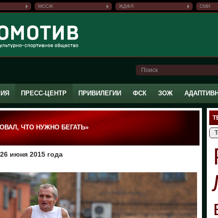
МССЖ
ЖДФЛ
СМИ
РИЯ
ПРЕСС-ЦЕНТР
ПРИВИЛЕГИИ
ФСК
ЗОЖ
АДАПТИВ
Т
ОВАЛ, ЧТО НУЖНО БЕГАТЬ»
26 июня 2015 года