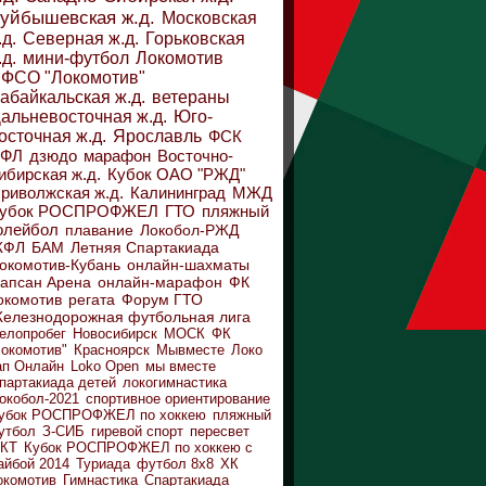
уйбышевская ж.д.
Московская
.д.
Северная ж.д.
Горьковская
.д.
мини-футбол
Локомотив
ФСО "Локомотив"
абайкальская ж.д.
ветераны
альневосточная ж.д.
Юго-
осточная ж.д.
Ярославль
ФСК
ДФЛ
дзюдо
марафон
Восточно-
ибирская ж.д.
Кубок ОАО "РЖД"
риволжская ж.д.
Калининград
МЖД
убок РОСПРОФЖЕЛ
ГТО
пляжный
олейбол
плавание
Локобол-РЖД
ЖФЛ
БАМ
Летняя Спартакиада
окомотив-Кубань
онлайн-шахматы
апсан Арена
онлайн-марафон
ФК
окомотив
регата
Форум ГТО
елезнодорожная футбольная лига
елопробег
Новосибирск
МОСК
ФК
Локомотив"
Красноярск
Мывместе
Локо
ап Онлайн
Loko Open
мы вместе
партакиада детей
локогимнастика
окобол-2021
спортивное ориентирование
убок РОСПРОФЖЕЛ по хоккею
пляжный
утбол
З-СИБ
гиревой спорт
пересвет
КТ
Кубок РОСПРОФЖЕЛ по хоккею с
айбой 2014
Туриада
футбол 8х8
ХК
окомотив
Гимнастика
Спартакиада