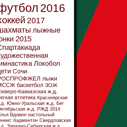
футбол
2016
хоккей
2017
шахматы
лыжные
онки
2015
Спартакиада
художественная
имнастика
Локобол
дети
Сочи
РОСПРОФЖЕЛ
лыжи
МССЖ
баскетбол
ЗОЖ
еверо-Кавказская ж.д.
егкая атлетика
Красноярская
.д.
Южно-Уральская ж.д.
Бег
ктябрьская ж.д.
РЖД
2014
лья Вдовин
настольный
еннис
бадминтон
Свердловская
.д.
Западно-Сибирская ж.д.