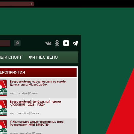
НЫЙ СПОРТ
ФИТНЕС ДЕПО
ЕРОПРИЯТИЯ
Всероссийские соревнования по самбо.
Детская лига «ЛокоСамбо»
март - октябрь | Россия
Всероссийский футбольный турнир
«ЛОКОБОЛ – 2026 – РЖД»
март - сентябрь | Россия
V Железнодорожные спортивные игры
Роспрофжел «МЫ ВМЕСТЕ»
апрель - сентябрь | Россия