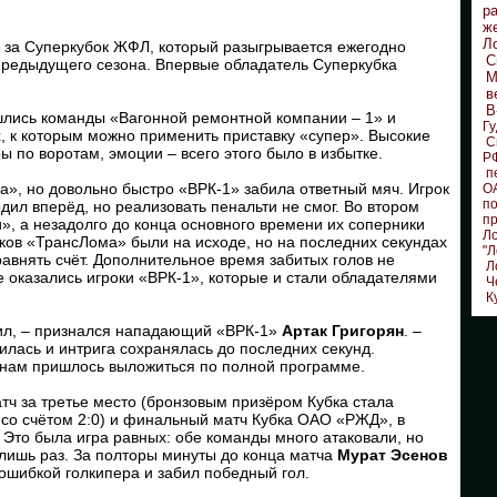
р
ж
Л
а за Суперкубок ЖФЛ, который разыгрывается ежегодно
С
предыдущего сезона. Впервые обладатель Суперкубка
М
в
В
ошлись команды «Вагонной ремонтной компании – 1» и
Гу
х, к которым можно применить приставку «супер». Высокие
С
ы по воротам, эмоции – всего этого было в избытке.
Р
п
», но довольно быстро «ВРК-1» забила ответный мяч. Игрок
О
по
дил вперёд, но реализовать пенальти не смог. Во втором
п
», а незадолго до конца основного времени их соперники
Л
оков «ТрансЛома» были на исходе, но на последних секундах
"Л
равнять счёт. Дополнительное время забитых голов не
Л
е оказались игроки «ВРК-1», которые и стали обладателями
Ч
К
сил, – признался нападающий «ВРК-1»
Артак Григорян
. –
лась и интрига сохранялась до последних секунд.
 нам пришлось выложиться по полной программе.
атч за третье место (бронзовым призёром Кубка стала
со счётом 2:0) и финальный матч Кубка ОАО «РЖД», в
 Это была игра равных: обе команды много атаковали, но
 лишь раз. За полторы минуты до конца матча
Мурат Эсенов
ошибкой голкипера и забил победный гол.