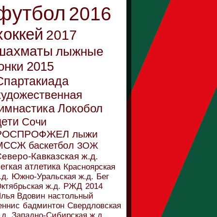
футбол
2016
хоккей
2017
шахматы
лыжные
онки
2015
Спартакиада
художественная
имнастика
Локобол
дети
Сочи
РОСПРОФЖЕЛ
лыжи
МССЖ
баскетбол
ЗОЖ
еверо-Кавказская ж.д.
егкая атлетика
Красноярская
.д.
Южно-Уральская ж.д.
Бег
ктябрьская ж.д.
РЖД
2014
лья Вдовин
настольный
еннис
бадминтон
Свердловская
.д.
Западно-Сибирская ж.д.