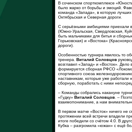
В сочинском спорткомплексе «Юность
было жарко от борьбы и эмоций. Фав
команда «Запада», в которую лучших
Октябрьская и Северная дороги.
С серьёзными амбициями приехали в
(Южно-Уральская, Свердловская, Куй
быть мальчиками для битья и сборны
Горьковская) и «Востока» (Красноярс
дороги).
Особенностью турнира явилось то об
тренера.
Виталий Соловцов
руково
возглавил «Запад» и «Восток». Дело
формируется сборная РФСО «Локомот
спортивного союза железнодорожнико
наставникам, которые уже работали 
сборную, поработать с ними непосре
– Команды собрались накануне турнир
«Гудку»
Виталий Соловцов
. – Поэт
взаимопонимание, а нам внимательн
В первом матче «Восток» ничего не 
протяжении всей встречи владели пр
итоге победили со счётом 4:0. В др
Кубка – разгромила «южан» с ещё бо