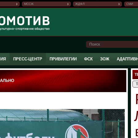
МССЖ
ЖДФЛ
СМИ
РИЯ
ПРЕСС-ЦЕНТР
ПРИВИЛЕГИИ
ФСК
ЗОЖ
АДАПТИВ
Т
НАЛЬНО