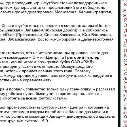
», где проходили игры футболистов-железнодорожников,
К
оритом турнира считался прошлогодний его победитель –
ж
 своих игроков делегировали Московская, Калининградская,
ж
Р
З
 Сочи и футболисты, вошедшие в состав команды «Центр»
бышевская и Западно-Сибирская дороги). Не собирались
Д
е «Юга» (Приволжская, Северо-Кавказская, Юго-Восточная,
В
кая, Забайкальская, Восточно-Сибирская и Дальневосточная
С
П
стоятельство, что на четыре команды пришлось всего два
К
дил командами «Юг» и «Центр», а
Григорий Геллер
в
 в том, что по итогам розыгрыша Кубка ОАО «РЖД»
ив» для участия в чемпионате Международного
Л
в, который пройдёт осенью этого года. Поэтому
С
на международном уровне, важно изучить всех кандидатов в
Л
дственно на соревнованиях.
Ж
В
а и провели совместно только одну тренировку, – рассказал
"
ому ребятам нужно было уже во время игр налаживать
К
о смотреть за всеми футболистами.
С
Л
смог противопоставить футболистам «Центра», которые на
К
еимуществом, в каждом из таймов забили по два мяча и в
ф
угом полуфинале команда «Запад» – действующий обладатель
О
лее крупным счётом – 6:0.
ш
Л