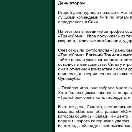
День второй
Второй день турнира начался с матч
лучшими командами Лиги по итогам 
определялся в Сочи.
На этот раз в поединке за трофей с
«ТрансЛома». Игра получилась из те
скорости, отличные комбинации, удар
Счёт открыли футболисты «ТрансЛома
«ТрансЛома»
Евгений Точилин
выхо
тайме повели уже «вагоноремонтники
остались в меньшинстве. Силы у игр
они в отчаянной контратаке смогли с
принесло, а в серии пенальти сильне
Суперкубка.
– Тяжёлая игра, она забрала много 
Хотя болельщикам наверняка понрави
«ТрансЛом» очень хотел победить, и
В тот же день, 7 марта, состоялись м
команда «Восток», обыгравшая «Юг» 
котором сошлись «Запад» и «Центр».
поразить ворота соперников удалось
из команды «Запад» воспользовался 