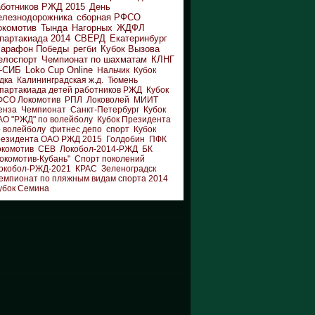
аботников РЖД 2015
День
елезнодорожника
сборная РФСО
окомотив
Тында
Нагорных
ЖДФЛ
партакиада 2014
СВЕРД
Екатеринбург
арафон Победы
регби
Кубок Вызова
елоспорт
Чемпионат по шахматам
КЛНГ
-СИБ
Loko Cup Online
Нальчик
Кубок
дка
Калининградская ж.д.
Тюмень
партакиада детей работников РЖД
Кубок
ФСО Локомотив
РПЛ
Локоволей
МИИТ
енза
Чемпионат
Санкт-Петербург
Кубок
АО "РЖД" по волейболу
Кубок Президента
 волейболу
фитнес депо
спорт
Кубок
резидента ОАО РЖД 2015
Голдобин
ПФК
окомотив
СЕВ
Локобол-2014-РЖД
БК
окомотив-Кубань"
Спорт поколений
окобол-РЖД-2021
КРАС
Зеленоградск
емпионат по пляжным видам спорта 2014
убок Семина