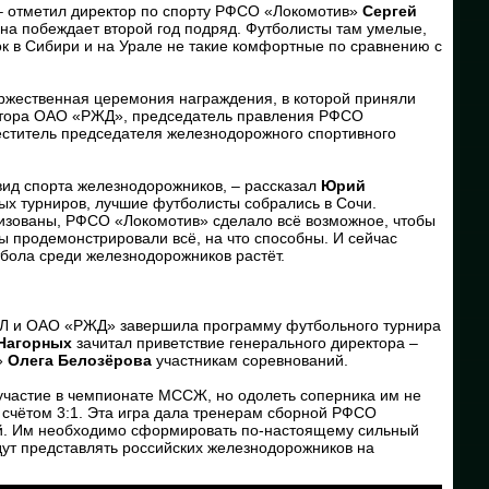
, – отметил директор по спорту РФСО «Локомотив»
Сергей
она побеждает второй год подряд. Футболисты там умелые,
ок в Сибири и на Урале не такие комфортные по сравнению с
ржественная церемония награждения, в которой приняли
ектора ОАО «РЖД», председатель правления РФСО
ститель председателя железнодорожного спортивного
ид спорта железнодорожников, – рассказал
Юрий
ых турниров, лучшие футболисты собрались в Сочи.
изованы, РФСО «Локомотив» сделало всё возможное, чтобы
 продемонстрировали всё, на что способны. И сейчас
тбола среди железнодорожников растёт.
ЖФЛ и ОАО «РЖД» завершила программу футбольного турнира
Нагорных
зачитал приветствие генерального директора –
»
Олега Белозёрова
участникам соревнований.
участие в чемпионате МССЖ, но одолеть соперника им не
счётом 3:1. Эта игра дала тренерам сборной РФСО
й. Им необходимо сформировать по-настоящему сильный
удут представлять российских железнодорожников на