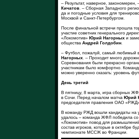
– Результат, наверное, закономерен
Кичатов
. – Сборная Западного реги
да и погодные условия для трениров
Москвой и Санкт-Петербургом.
После финальной встречи прошла то
участие советник генерального дир
«Локомотив»
Юрий Нагорных
и заме
общества
Андрей Голдобин
.
– Футбол, пожалуй, самый любимый в
Нагорных
. – Проходит много дорожн
Соревнования были прекрасно орган
участникам было комфортно. Команды
можно уверенно сказать: уровень фу
День третий
В пятницу, 8 марта, игра сборных 
в Сочи. Перед началом матча
Юрий 
председателя правления ОАО «РЖД
В команду РЖД вошли кандидаты на 
удалось – команда ЖФЛ победила со 
«Локомотив» повод для размышлени
состав игроков, которые в октябре б
чемпионате МССЖ во Франции.