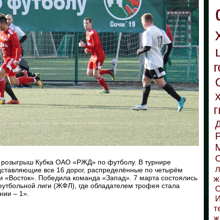
г
г
С
й розыгрыш Кубка ОАО «РЖД» по футболу. В турнире
л
дставляющие все 16 дорог, распределённые по четырём
и «Восток». Победила команда «Запад». 7 марта состоялись
ж
утбольной лиги (ЖФЛ), где обладателем трофея стала
О
нии – 1».
И
т
ж