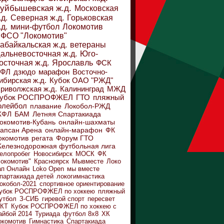
уйбышевская ж.д.
Московская
.д.
Северная ж.д.
Горьковская
.д.
мини-футбол
Локомотив
ФСО "Локомотив"
абайкальская ж.д.
ветераны
альневосточная ж.д.
Юго-
осточная ж.д.
Ярославль
ФСК
ДФЛ
дзюдо
марафон
Восточно-
ибирская ж.д.
Кубок ОАО "РЖД"
риволжская ж.д.
Калининград
МЖД
убок РОСПРОФЖЕЛ
ГТО
пляжный
олейбол
плавание
Локобол-РЖД
ЖФЛ
БАМ
Летняя Спартакиада
окомотив-Кубань
онлайн-шахматы
апсан Арена
онлайн-марафон
ФК
окомотив
регата
Форум ГТО
елезнодорожная футбольная лига
елопробег
Новосибирск
МОСК
ФК
Локомотив"
Красноярск
Мывместе
Локо
ап Онлайн
Loko Open
мы вместе
партакиада детей
локогимнастика
окобол-2021
спортивное ориентирование
убок РОСПРОФЖЕЛ по хоккею
пляжный
утбол
З-СИБ
гиревой спорт
пересвет
КТ
Кубок РОСПРОФЖЕЛ по хоккею с
айбой 2014
Туриада
футбол 8х8
ХК
окомотив
Гимнастика
Спартакиада