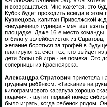
«Я обожаю Калининград, я бы хотела
и возвращаться. Мне кажется, это бу
Кубок будет проходить всегда в этом 
Кузнецова
, капитан Приволжской ж.д
«неудачниц» турнира - мечтает взять
площадке. Даже 16-е место команды 
отбило у волейболисток из Саратова,
желание бороться за трофей в будущ
планируют за счёт тех, кто выйдет из
дети большой игре - не помеха! Это д
соперницы из Красноярска.
Александра Стратович
прилетела на
грудным ребёнком. «Таскание на рука
килограммового карапуза хорошо ска
подачи», - шутит первый номер сибир
было играть, когда ребёнок рядом. Он