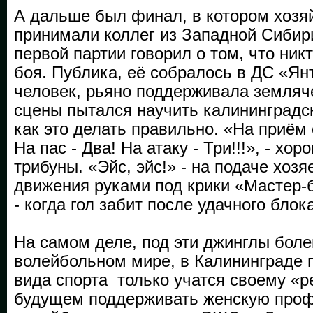
А дальше был финал, в котором хозя
принимали коллег из Западной Сибири
первой партии говорил о том, что никт
боя. Публика, её собралось в ДС «Ян
человек, рьяно поддерживала земляч
сцены пытался научить калининградск
как это делать правильно. «На приём 
На пас - Два! На атаку - Три!!!», - хо
трибуны. «Эйс, эйс!» - на подаче хоз
движения руками под крики «Мастер-б
- когда гол забит после удачного блока
На самом деле, под эти джинглы боле
волейбольном мире, в Калининграде п
вида спорта только учатся своему «р
будущем поддерживать женскую про