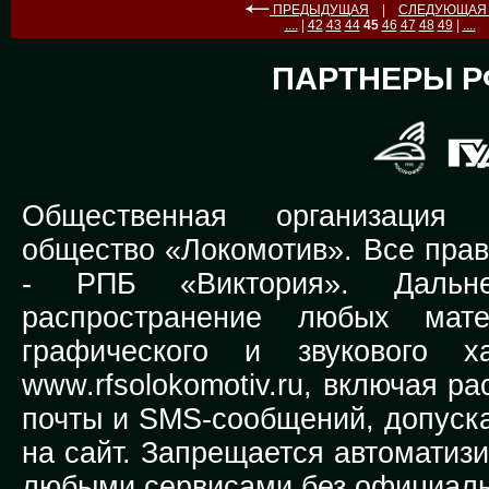
ПРЕДЫДУЩАЯ
|
СЛЕДУЮЩА
....
|
42
43
44
45
46
47
48
49
|
....
ПАРТНЕРЫ Р
Общественная организация Р
общество «Локомотив». Все прав
-
РПБ «Виктория».
Дальней
распространение любых мате
графического и звукового х
www.rfsolokomotiv.ru,
включая рас
почты и SMS-сообщений, допуска
на сайт. Запрещается автоматиз
любыми сервисами без официаль