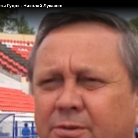
еты Гудок - Николай Лукашев